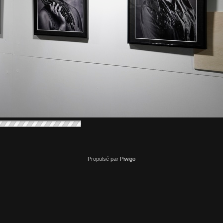
Propulsé par
Piwigo