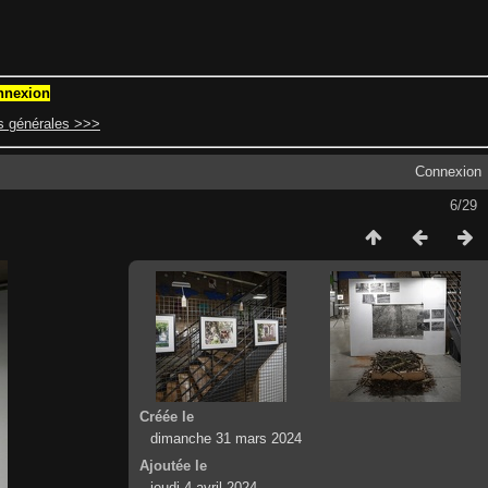
nnexion
os générales >>>
Connexion
6/29
Créée le
dimanche 31 mars 2024
Ajoutée le
jeudi 4 avril 2024