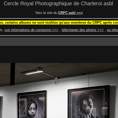
Cercle Royal Photographique de Charleroi asbl
Vers le site du
CRPC asbl ==>
ion, certains albums ne sont visibles qu'aux membres du CRPC après co
is,
voir informations de connexion >>>
,
télécharger des photos >>>
,
ou inf