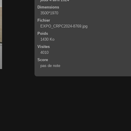
Dimensions
3500*1970
Fichier
EXPO_CRPC2024-8769.jpg
Poids
1430 Ko
Visites
4010
Score
pas de note